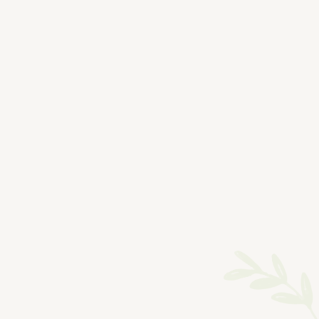
Nombre de usuario o correo electrónico:
Contraseña
Mantenerme conectado
Registro
¿Has olvidado tu contraseña?