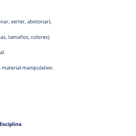
nar, verter, abotonar).
mas, tamaños, colores)
al.
material manipulativo.
isciplina
.